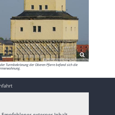
© Special-Moments Verlag/Thorsten Melnicky
 der Turmbekrönung der Oberen Pfarre befand sich die
rmerwohnung.
nfahrt
Empfohlener externer Inhalt