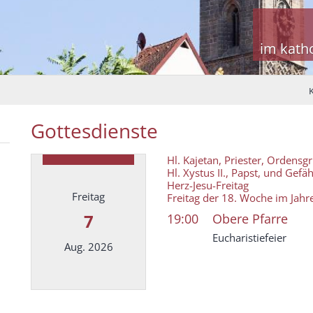
im kath
Gottesdienste
Hl. Kajetan, Priester, Ordensg
Hl. Xystus II., Papst, und Gefä
Herz-Jesu-Freitag
Freitag
Freitag der 18. Woche im Jahr
7
19:00
Obere Pfarre
Eucharistiefeier
Aug. 2026
Datum: 7. August 2026