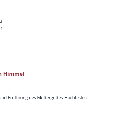
st
or
en Himmel
und Eröffnung des Muttergottes-Hochfestes