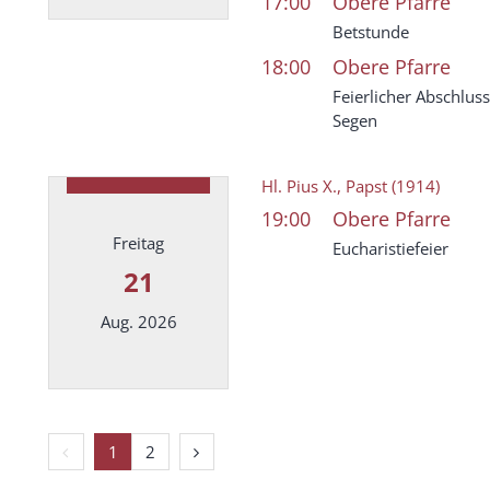
17:00
Obere Pfarre
Datum: 18. August 2026
Betstunde
18:00
Obere Pfarre
Feierlicher Abschlus
Segen
Hl. Pius X., Papst (1914)
19:00
Obere Pfarre
Freitag
Eucharistiefeier
21
Aug. 2026
Datum: 21. August 2026
Vorherige Seite
Nächste Seite
1
2