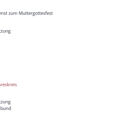
enst zum Muttergottesfest
tzung
reskreis
tzung
nbund